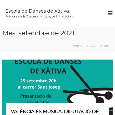
S
k
Escola de Danses de Xàtiva
i
Folklore de la Costera. Música, ball i tradicions
p
t
o
Mes:
setembre de 2021
c
o
n
Home
2021
set.
t
e
n
t
VALÈNCIA ÉS MÚSICA. DIPUTACIÓ DE