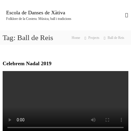
S
k
Escola de Danses de Xàtiva
i
Folklore de la Costera. Música, ball i tradicions
p
t
o
Tag:
Ball de Reis
Home
Projects
Ball de Reis
c
o
n
t
Celebrem Nadal 2019
e
n
t