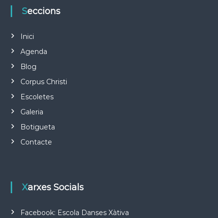
Seccions
e
Inici
n
Agenda
t
Blog
r
Corpus Christi
Escoletes
a
Galeria
d
Botigueta
Contacte
e
s
Xarxes Socials
Facebook: Escola Danses Xàtiva