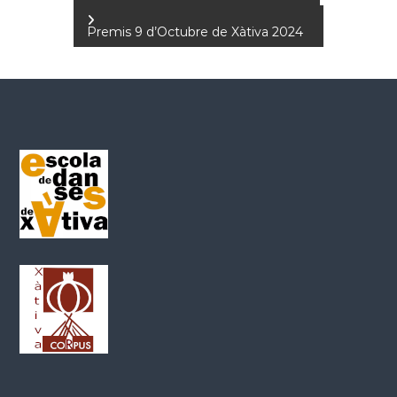
a
Premis 9 d’Octubre de Xàtiva 2024
v
e
g
a
c
i
ó
d
'