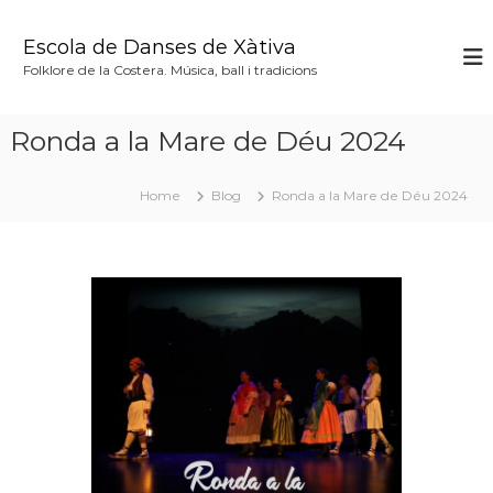
S
k
Escola de Danses de Xàtiva
i
Folklore de la Costera. Música, ball i tradicions
p
t
o
Ronda a la Mare de Déu 2024
c
o
n
Home
Blog
Ronda a la Mare de Déu 2024
t
e
n
t