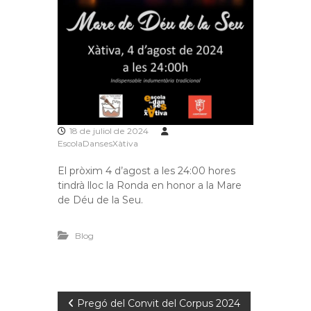
18 de juliol de 2024
EscolaDansesXàtiva
El pròxim 4 d’agost a les 24:00 hores
tindrà lloc la Ronda en honor a la Mare
de Déu de la Seu.
Blog
N
Pregó del Convit del Corpus 2024