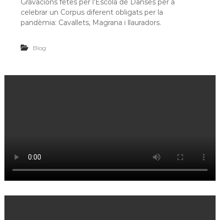
Gravacions fetes per l’Escola de Danses per a
celebrar un Corpus diferent obligats per la
pandèmia: Cavallets, Magrana i llauradors.
Blog