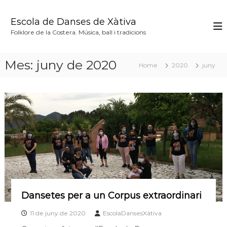
S
k
Escola de Danses de Xàtiva
i
Folklore de la Costera. Música, ball i tradicions
p
t
o
Mes:
juny de 2020
Home
2020
juny
c
o
n
t
e
n
t
Dansetes per a un Corpus extraordinari
11 de juny de 2020
EscolaDansesXàtiva