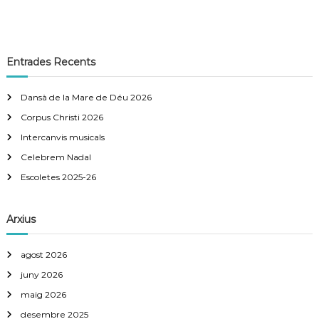
t
r
Entrades Recents
a
Dansà de la Mare de Déu 2026
d
Corpus Christi 2026
Intercanvis musicals
e
Celebrem Nadal
Escoletes 2025-26
s
Arxius
agost 2026
juny 2026
maig 2026
desembre 2025