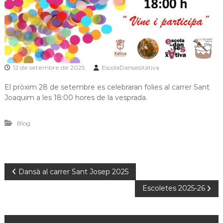
12 de setembre de 2025
EscolaDansesXàtiva
El pròxim 28 de setembre es celebraran folies al carrer Sant
Joaquim a les 18:00 hores de la vesprada.
Blog
N
Dansà al carrer Sant Josep 2025
Escoletes 2025-26
a
v