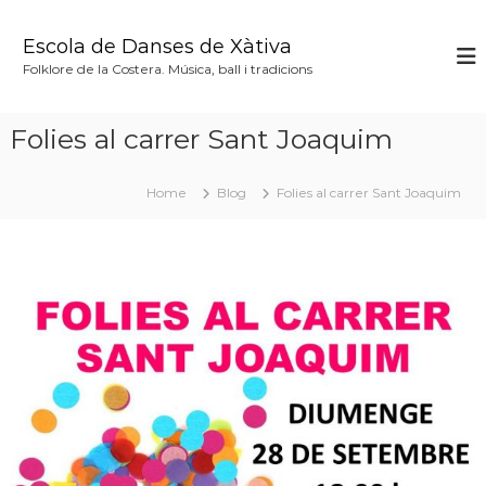
S
k
Escola de Danses de Xàtiva
i
Folklore de la Costera. Música, ball i tradicions
p
t
o
Folies al carrer Sant Joaquim
c
o
n
Home
Blog
Folies al carrer Sant Joaquim
t
e
n
t