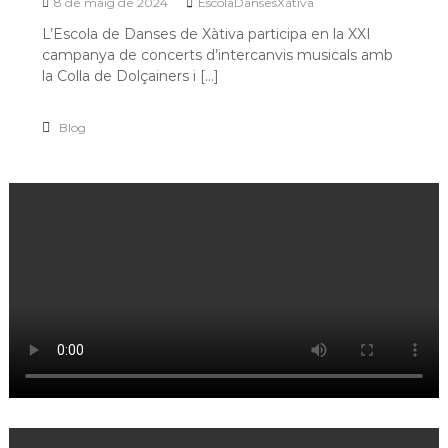
8 de maig de 2024
EscolaDansesXàtiva
L’Escola de Danses de Xàtiva participa en la XXI
campanya de concerts d’intercanvis musicals amb
la Colla de Dolçainers i […]
Blog