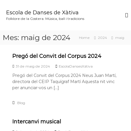
S
k
Escola de Danses de Xàtiva
i
Folklore de la Costera. Música, ball i tradicions
p
t
o
Mes:
maig de 2024
Home
2024
maig
c
o
n
Pregó del Convit del Corpus 2024
t
e
31 de maig de 2024
EscolaDansesXàtiva
n
Pregó del Convit del Corpus 2024 Neus Juan Martí,
t
directora del CEIP Taquígraf Martí Aquesta nit vinc
per anunciar-vos un […]
Blog
Intercanvi musical