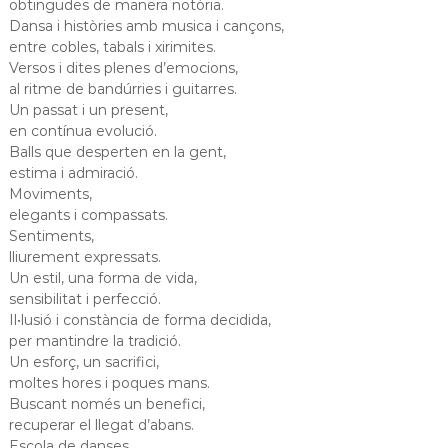
obtingudes de manera notòria.
Dansa i històries amb musica i cançons,
entre cobles, tabals i xirimites.
Versos i dites plenes d’emocions,
al ritme de bandúrries i guitarres.
Un passat i un present,
en contínua evolució.
Balls que desperten en la gent,
estima i admiració.
Moviments,
elegants i compassats.
Sentiments,
lliurement expressats.
Un estil, una forma de vida,
sensibilitat i perfecció.
Il•lusió i constància de forma decidida,
per mantindre la tradició.
Un esforç, un sacrifici,
moltes hores i poques mans.
Buscant només un benefici,
recuperar el llegat d’abans.
Escola de danses,