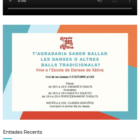
e
n
t
r
a
d
e
s
Entrades Recents