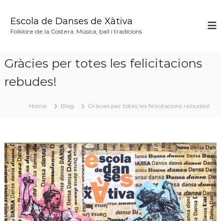
S
k
Escola de Danses de Xàtiva
i
Folklore de la Costera. Música, ball i tradicions
p
t
o
Gràcies per totes les felicitacions
c
o
rebudes!
n
t
Home
Blog
Gràcies per totes les felicitacions rebudes!
e
n
t