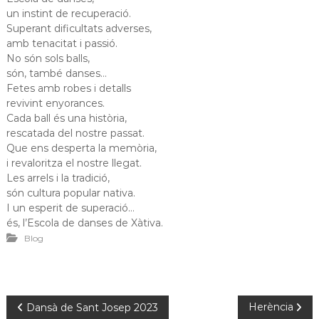
un instint de recuperació.
Superant dificultats adverses,
amb tenacitat i passió.
No són sols balls,
són, també danses…
Fetes amb robes i detalls
revivint enyorances.
Cada ball és una història,
rescatada del nostre passat.
Que ens desperta la memòria,
i revaloritza el nostre llegat.
Les arrels i la tradició,
són cultura popular nativa.
I un esperit de superació…
és, l’Escola de danses de Xàtiva.
Blog
N
Herència
Dansà de Sant Josep 2023