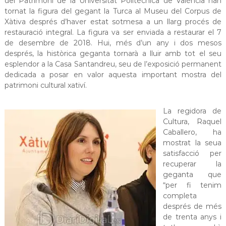
del Patrimoni de la Universitat Politècnica de València han
tornat la figura del gegant la Turca al Museu del Corpus de
Xàtiva després d’haver estat sotmesa a un llarg procés de
restauració integral. La figura va ser enviada a restaurar el 7
de desembre de 2018. Hui, més d’un any i dos mesos
després, la històrica geganta tornarà a lluir amb tot el seu
esplendor a la Casa Santandreu, seu de l’exposició permanent
dedicada a posar en valor aquesta important mostra del
patrimoni cultural xativí.
La regidora de
Cultura, Raquel
Caballero, ha
mostrat la seua
satisfacció per
recuperar la
geganta que
“per fi tenim
completa
després de més
de trenta anys i