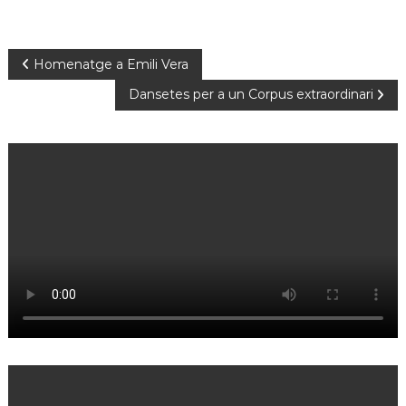
N
Homenatge a Emili Vera
Dansetes per a un Corpus extraordinari
a
v
e
g
a
c
i
ó