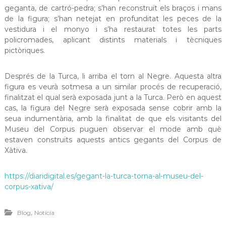
geganta, de cartró-pedra; s’han reconstruït els braços i mans
de la figura; s’han netejat en profunditat les peces de la
vestidura i el monyo i s’ha restaurat totes les parts
policromades, aplicant distints materials i tècniques
pictòriques.
Després de la Turca, li arriba el torn al Negre. Aquesta altra
figura es veurà sotmesa a un similar procés de recuperació,
finalitzat el qual serà exposada junt a la Turca. Però en aquest
cas, la figura del Negre serà exposada sense cobrir amb la
seua indumentària, amb la finalitat de que els visitants del
Museu del Corpus puguen observar el mode amb què
estaven construïts aquests antics gegants del Corpus de
Xàtiva.
https://diaridigital.es/gegant-la-turca-torna-al-museu-del-
corpus-xativa/
,
Blog
Notícia