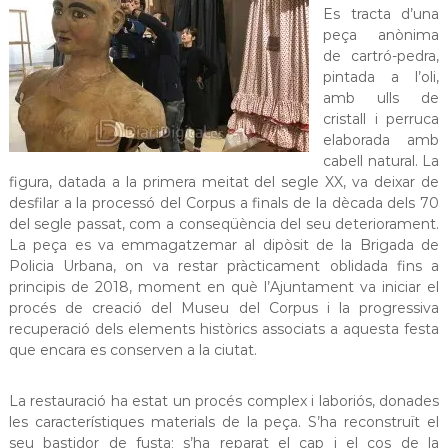
Es tracta d’una
peça anònima
de cartró-pedra,
pintada a l’oli,
amb ulls de
cristall i perruca
elaborada amb
cabell natural. La
figura, datada a la primera meitat del segle XX, va deixar de
desfilar a la processó del Corpus a finals de la dècada dels 70
del segle passat, com a conseqüència del seu deteriorament.
La peça es va emmagatzemar al dipòsit de la Brigada de
Policia Urbana, on va restar pràcticament oblidada fins a
principis de 2018, moment en què l’Ajuntament va iniciar el
procés de creació del Museu del Corpus i la progressiva
recuperació dels elements històrics associats a aquesta festa
que encara es conserven a la ciutat.
La restauració ha estat un procés complex i laboriós, donades
les característiques materials de la peça. S’ha reconstruït el
seu bastidor de fusta; s’ha reparat el cap i el cos de la