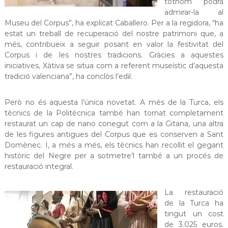
tothom podrà
admirar-la al
Museu del Corpus”, ha explicat Caballero. Per a la regidora, “ha
estat un treball de recuperació del nostre patrimoni que, a
més, contribueix a seguir posant en valor la festivitat del
Corpus i de les nostres tradicions. Gràcies a aquestes
iniciatives, Xàtiva se situa com a referent museístic d’aquesta
tradició valenciana”, ha conclòs l’edil.
Però no és aquesta l’única novetat. A més de la Turca, els
tècnics de la Politècnica també han tornat completament
restaurat un cap de nano conegut com a la Gitana, una altra
de les figures antigues del Corpus que es conserven a Sant
Domènec. I, a més a més, els tècnics han recollit el gegant
històric del Negre per a sotmetre’l també a un procés de
restauració integral.
La restauració
de la Turca ha
tingut un cost
de 3.025 euros.