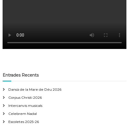
d
'
e
n
t
r
Entrades Recents
a
Dansà de la Mare de Déu 2026
d
Corpus Christi 2026
Intercanvis musicals
e
Celebrem Nadal
Escoletes 2025-26
s