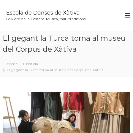
S
k
Escola de Danses de Xàtiva
i
Folklore de la Costera. Música, ball i tradicions
p
t
o
El gegant la Turca torna al museu
c
o
del Corpus de Xàtiva
n
t
Home
Notícia
e
El gegant la Turca torna al museu del Corpus de Xàtiva
n
t