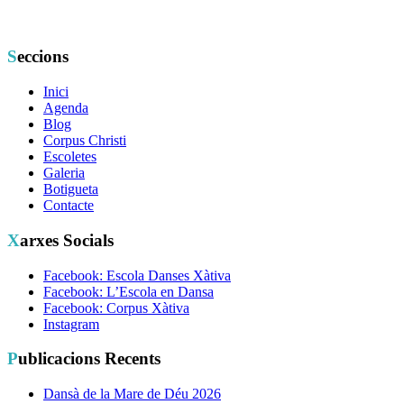
Seccions
Inici
Agenda
Blog
Corpus Christi
Escoletes
Galeria
Botigueta
Contacte
Xarxes Socials
Facebook: Escola Danses Xàtiva
Facebook: L’Escola en Dansa
Facebook: Corpus Xàtiva
Instagram
Publicacions Recents
Dansà de la Mare de Déu 2026