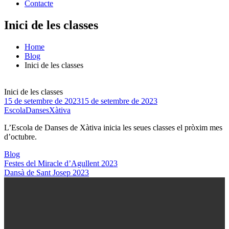
Contacte
Inici de les classes
Home
Blog
Inici de les classes
Inici de les classes
15 de setembre de 2023
15 de setembre de 2023
EscolaDansesXàtiva
L’Escola de Danses de Xàtiva inicia les seues classes el pròxim mes
d’octubre.
Blog
Navegació
Festes del Miracle d’Agullent 2023
Dansà de Sant Josep 2023
d'entrades