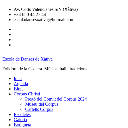
Skip
Av. Corts Valencianes S/N (Xàtiva)
to
+34 650 44 27 44
content
escoladansesxativa@hotmail.com
Facebook:
Escola
Facebook:
Danses
L’Escola
Facebook:
Xàtiva
en
Corpus
Instagram
Dansa
Xàtiva
Escola de Danses de Xàtiva
Folklore de la Costera. Música, ball i tradicions
Inici
Agenda
Blog
Corpus Christi
Pregó del Convit del Corpus 2024
Museu del Corpus
Cartells Corpus
Escoletes
Galeria
Botigueta