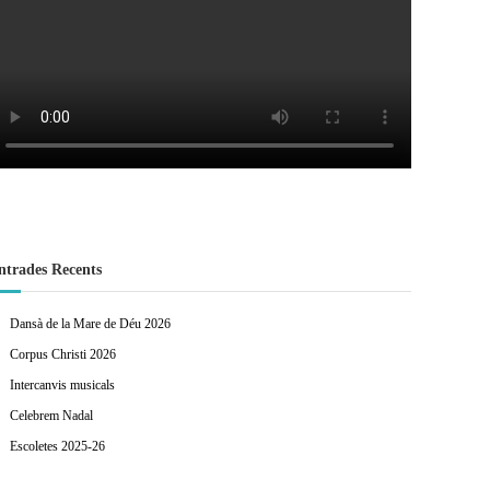
D
l
X
a
a
à
n
e
t
s
n
i
e
D
v
s
a
a
X
n
à
s
ntrades Recents
t
a
i
Dansà de la Mare de Déu 2026
v
Corpus Christi 2026
a
Intercanvis musicals
Celebrem Nadal
Escoletes 2025-26