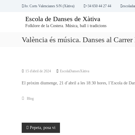
S
Av. Corts Valencianes S/N (Xàtiva)
+34 650 44 27 44
escolad
k
i
Escola de Danses de Xàtiva
p
Folklore de la Costera. Música, ball i tradicions
t
o
València és música. Danses al Carrer
c
o
n
t
e
15 d'abril de 2024
EscolaDansesXàtiva
n
t
El pròxim diumenge, 21 d’abril a les 18:30 hores, l’Escola de Dan
Blog
N
Pepeta, posa vi